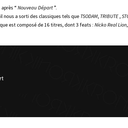
s après “
Nouveau Départ
”.
il nous a sorti des classiques tels que
TSODAM
,
TRIBUTE
,
ST
isque est composé de 16 titres, dont 3 feats :
Nicko Real Lion
,