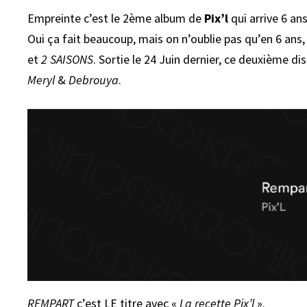
Empreinte c’est le 2ème album de
Pix’l
qui arrive 6 an
Oui ça fait beaucoup, mais on n’oublie pas qu’en 6 ans, 
et
2 SAISONS
. Sortie le 24 Juin dernier, ce deuxième d
Meryl
&
Debrouya
.
REMPART
c’est LE titre avec «
La recette Pix’l
».