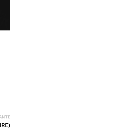
Publication
VANTE
suivante :
IRE)